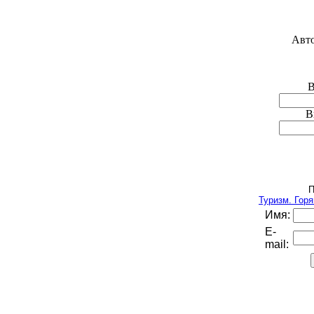
Авто
В
В
П
Туризм. Гор
Имя:
E-
mail: